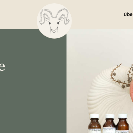
Übe
e