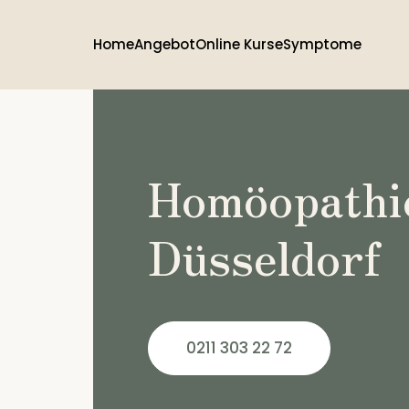
Home
Angebot
Online Kurse
Symptome
Homöopathi
Düsseldorf
0211 303 22 72